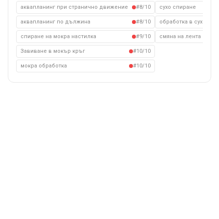
аквапланинг при странично движение
#8/10
сухо спиране
аквапланинг по дължина
#8/10
обработка в сухо съ
спиране на мокра настилка
#9/10
смяна на лента на су
Завиване в мокър кръг
#10/10
мокра обработка
#10/10