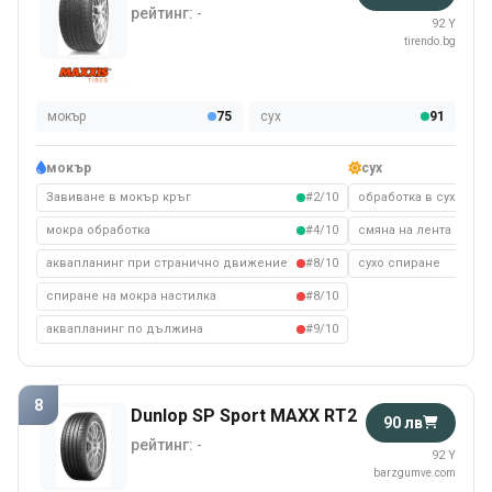
рейтинг:
-
92 Y
tirendo.bg
мокър
75
сух
91
мокър
сух
Завиване в мокър кръг
#2/10
обработка в сухо съ
мокра обработка
#4/10
смяна на лента на су
аквапланинг при странично движение
#8/10
сухо спиране
спиране на мокра настилка
#8/10
аквапланинг по дължина
#9/10
8
Dunlop SP Sport MAXX RT2
90 лв
рейтинг:
-
92 Y
barzgumve.com