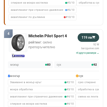
спиране на мокра настилка
#5/10
обработка в сухо съ
аквапланинг при странично движение
#6/10
аквапланинг по дължина
#10/10
4
Michelin Pilot Sport 4
119 лв
рейтинг:
силно
92 W
препоръчително
barzgumve.com
+4 други размери →
мокър
83
сух
92
мокър
сух
Завиване в мокър кръг
#2/10
сухо спиране
мокра обработка
#3/10
обработка в сухо съ
аквапланинг при странично движение
#4/10
смяна на лента на су
спиране на мокра настилка
#4/10