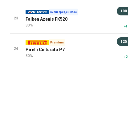
100 лв
висш среден клас
23
Falken Azenis FK520
92 
80%
+1 повеч
125 лв
Premium
24
Pirelli Cinturato P7
92 
80%
+2 повеч