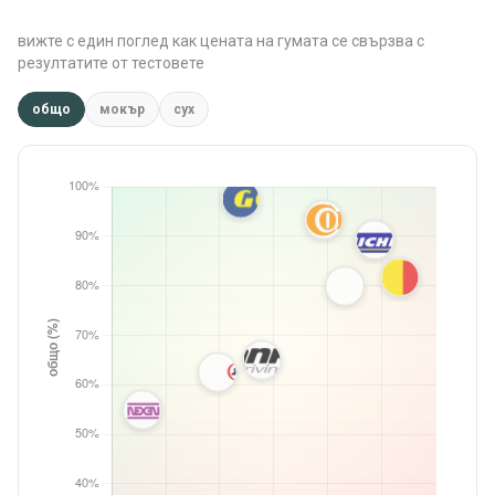
вижте с един поглед как цената на гумата се свързва с
резултатите от тестовете
общо
мокър
сух