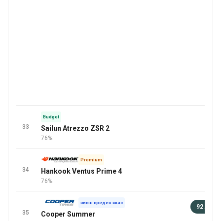
Budget
33
Sailun Atrezzo ZSR 2
76%
Premium
34
Hankook Ventus Prime 4
76%
висш среден клас
92 лв
35
Cooper Summer
92 