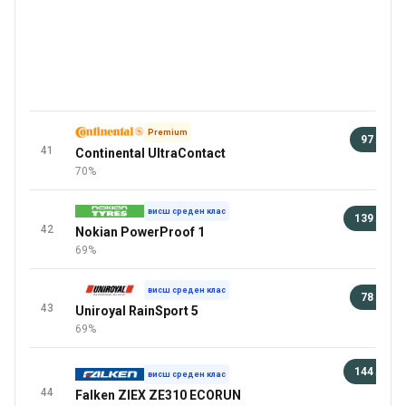
Premium
97 лв
41
Continental UltraContact
92 
70%
висш среден клас
139 лв
42
Nokian PowerProof 1
92 
69%
висш среден клас
78 лв
43
Uniroyal RainSport 5
92 
69%
144 лв
висш среден клас
44
Falken ZIEX ZE310 ECORUN
92 