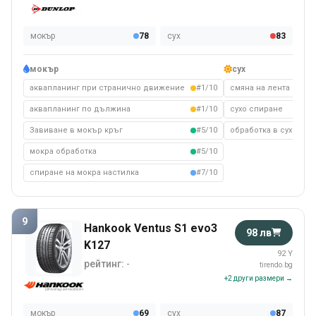
мокър
78
сух
83
мокър
сух
аквапланинг при странично движение
#1/10
смяна на лента на су
аквапланинг по дължина
#1/10
сухо спиране
Завиване в мокър кръг
#5/10
обработка в сухо съ
мокра обработка
#5/10
спиране на мокра настилка
#7/10
9
Hankook Ventus S1 evo3
98 лв
K127
92 Y
рейтинг:
-
tirendo.bg
+2 други размери →
мокър
69
сух
87