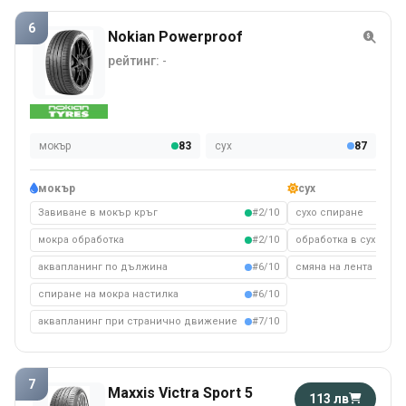
6
Nokian Powerproof
рейтинг:
-
мокър
83
сух
87
мокър
сух
Завиване в мокър кръг
#2/10
сухо спиране
мокра обработка
#2/10
обработка в сухо съ
аквапланинг по дължина
#6/10
смяна на лента на су
спиране на мокра настилка
#6/10
аквапланинг при странично движение
#7/10
7
Maxxis Victra Sport 5
113 лв