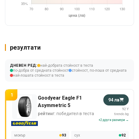
резултати
ДНЕВЕН РЕД:
най-добрата стойност в теста
по-добра от средната стойност
стойност, по-лоша от средната
най-лошата стойност в теста
1
Goodyear Eagle F1
94 лв
Asymmetric 5
92 Y
рейтинг:
победител в теста
tirendo.bg
+2 други размери →
мокър
93
сух
92