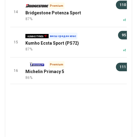
110 лв
Premium
14
Bridgestone Potenza Sport
92 
87%
+1 повеч
95 лв
висш среден клас
15
Kumho Ecsta Sport (PS72)
92 
87%
+1 повеч
Premium
111 лв
16
Michelin Primacy 5
92 
86%