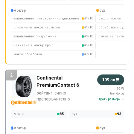
мокър
сух
аквапланинг при странично движение
#1/10
сухо спиране
спиране на мокра настилка
#1/10
обработка в сухо съ
аквапланинг по дължина
#3/10
смяна на лента на су
Завиване в мокър кръг
#5/10
мокра обработка
#7/10
2
Continental
109 лв
PremiumContact 6
92 W
рейтинг:
силно
tirendo.bg
препоръчително
+3 други размери →
мокър
85
сух
93
мокър
сух