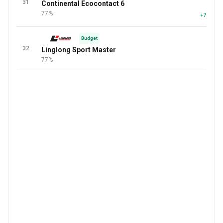
31
Continental Ecocontact 6
92 
77%
+7 повеч
Budget
32
Linglong Sport Master
77%