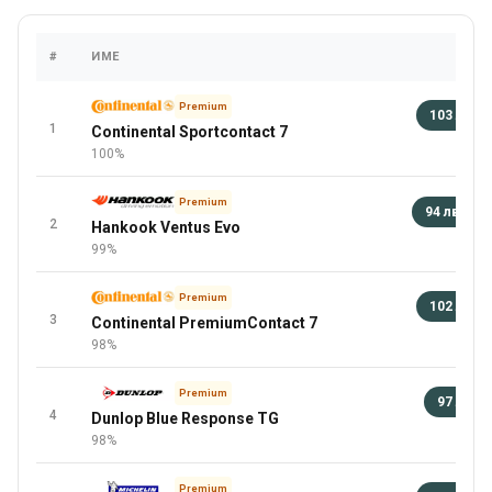
#
ИМЕ
ЦЕН
Premium
103 лв
1
Continental Sportcontact 7
92 
100%
Premium
94 лв
+
2
Hankook Ventus Evo
повеч
99%
Premium
102 лв
3
Continental PremiumContact 7
92 
98%
Premium
97 лв
4
Dunlop Blue Response TG
92 
98%
Premium