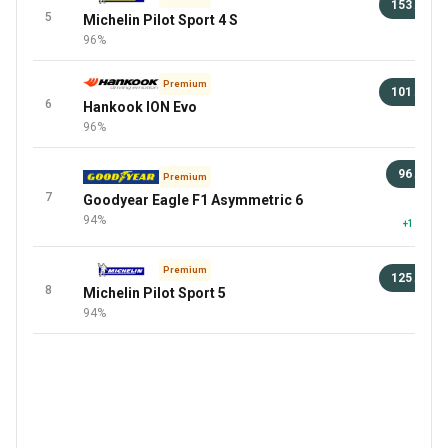
153 лв
5
Michelin Pilot Sport 4 S
92 
96%
Premium
101 лв
6
Hankook ION Evo
92 
96%
96 лв
Premium
7
Goodyear Eagle F1 Asymmetric 6
92 
94%
+1 повеч
Premium
125 лв
8
Michelin Pilot Sport 5
92 
94%