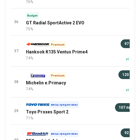
76%
Budget
36
GT Radial SportActive 2 EVO
75%
97 лв
Premium
37
Hankook K135 Ventus Prime4
92 
74%
+1 повеч
120 лв
Premium
38
Michelin e.Primacy
92 
74%
+1 повеч
висш среден клас
107 лв
+
39
Toyo Proxes Sport 2
повеч
71%
92 лв
висш среден клас