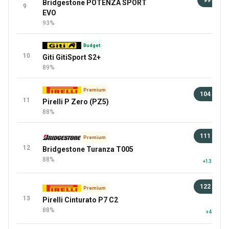
99 лв
Bridgestone POTENZA SPORT
9
EVO
92 
93%
Budget
10
Giti GitiSport S2+
89%
Premium
104 лв
11
Pirelli P Zero (PZ5)
92 
88%
111 лв
Premium
12
Bridgestone Turanza T005
92 
88%
+13 повеч
122 лв
Premium
13
Pirelli Cinturato P7 C2
92 
88%
+4 повеч