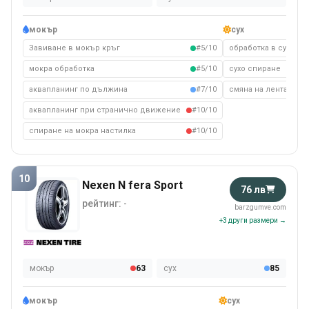
мокър
сух
Завиване в мокър кръг
#5/10
обработка в сухо с
мокра обработка
#5/10
сухо спиране
аквапланинг по дължина
#7/10
смяна на лента на с
аквапланинг при странично движение
#10/10
спиране на мокра настилка
#10/10
10
Nexen N fera Sport
76 лв
рейтинг:
-
barzgumve.com
+3 други размери →
мокър
63
сух
85
мокър
сух