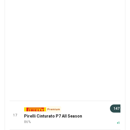
147 лв
Premium
17
Pirelli Cinturato P7 All Season
92 
86%
+1 повеч