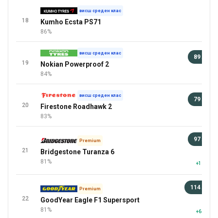
висш среден клас
18
Kumho Ecsta PS71
86%
висш среден клас
89 лв
19
Nokian Powerproof 2
0 
84%
висш среден клас
79 лв
20
Firestone Roadhawk 2
92 
83%
97 лв
Premium
21
Bridgestone Turanza 6
92 
81%
+1 повеч
114 лв
Premium
22
GoodYear Eagle F1 Supersport
92 
81%
+6 повеч