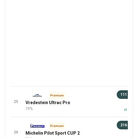
111 лв
Premium
25
Vredestein Ultrac Pro
92 
79%
+1 повеч
216 лв
Premium
26
Michelin Pilot Sport CUP 2
92 