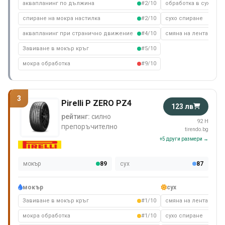
аквапланинг по дължина
#2/10
обработка в сухо съ
спиране на мокра настилка
#2/10
сухо спиране
аквапланинг при странично движение
#4/10
смяна на лента на су
Завиване в мокър кръг
#5/10
мокра обработка
#9/10
3
Pirelli P ZERO PZ4
123 лв
рейтинг:
силно
92 H
препоръчително
tirendo.bg
+5 други размери →
мокър
89
сух
87
мокър
сух
Завиване в мокър кръг
#1/10
смяна на лента на су
мокра обработка
#1/10
сухо спиране