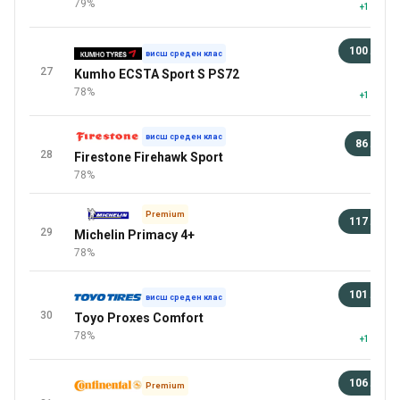
79%
+1 повеч
100 лв
висш среден клас
27
Kumho ECSTA Sport S PS72
92 
78%
+1 повеч
висш среден клас
86 лв
28
Firestone Firehawk Sport
92 
78%
Premium
117 лв
29
Michelin Primacy 4+
92 
78%
101 лв
висш среден клас
30
Toyo Proxes Comfort
9
78%
+1 повеч
106 лв
Premium