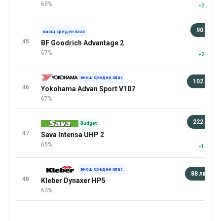
69%
+2 повеч
90 лв
висш среден клас
45
BF Goodrich Advantage 2
88 
67%
+2 повеч
висш среден клас
102 лв
46
Yokohama Advan Sport V107
92 
67%
222 лв
Budget
47
Sava Intensa UHP 2
92 
65%
+1 повеч
висш среден клас
88 лв
+
48
Kleber Dynaxer HP5
повеч
64%