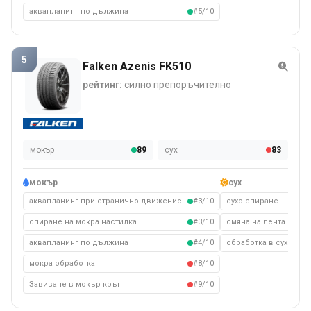
аквапланинг по дължина
#5/10
5
Falken Azenis FK510
рейтинг:
силно препоръчително
мокър
89
сух
83
мокър
сух
аквапланинг при странично движение
#3/10
сухо спиране
спиране на мокра настилка
#3/10
смяна на лента на су
аквапланинг по дължина
#4/10
обработка в сухо съ
мокра обработка
#8/10
Завиване в мокър кръг
#9/10