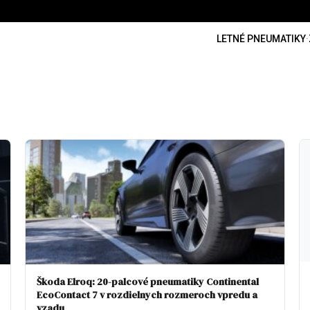
LETNÉ PNEUMATIKY
·
Škoda Elroq: 20-palcové pneumatiky Continental
EcoContact 7 v rozdielnych rozmeroch vpredu a
vzadu