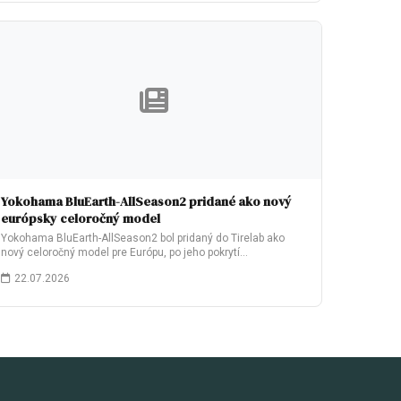
Yokohama BluEarth-AllSeason2 pridané ako nový
európsky celoročný model
Yokohama BluEarth-AllSeason2 bol pridaný do Tirelab ako
nový celoročný model pre Európu, po jeho pokrytí…
22.07.2026