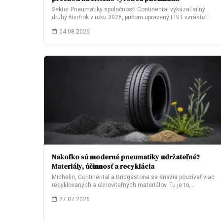
Sektor Pneumatiky spoločnosti Continental vykázal silný
druhý štvrťrok v roku 2026, pričom upravený EBIT vzrástol…
04.08.2026
Nakoľko sú moderné pneumatiky udržateľné?
Materiály, účinnosť a recyklácia
Michelin, Continental a Bridgestone sa snažia používať viac
recyklovaných a obnoviteľných materiálov. Tu je to,…
27.07.2026