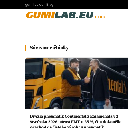
gumilab.eu · Blog
GUMI
LAB.EU
BLOG
Súvisiace články
Divízia pneumatík Continental zaznamenala v 2.
štvrťroku 2026 nárast EBIT o 35 %, čím dokončila
prechod na čistého výrobcu pneumatík