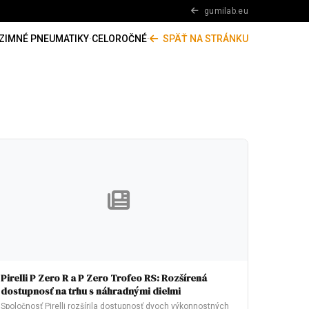
gumilab.eu
ZIMNÉ PNEUMATIKY
·
CELOROČNÉ
·
SPÄŤ NA STRÁNKU
Pirelli P Zero R a P Zero Trofeo RS: Rozšírená
dostupnosť na trhu s náhradnými dielmi
Spoločnosť Pirelli rozšírila dostupnosť dvoch výkonnostných