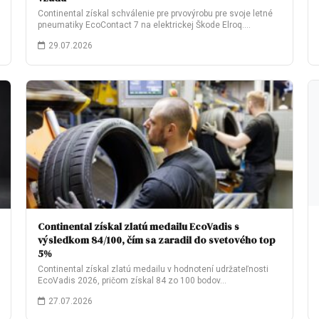
Continental získal schválenie pre prvovýrobu pre svoje letné
pneumatiky EcoContact 7 na elektrickej Škode Elroq.…
29.07.2026
Continental získal zlatú medailu EcoVadis s
výsledkom 84/100, čím sa zaradil do svetového top
5%
Continental získal zlatú medailu v hodnotení udržateľnosti
EcoVadis 2026, pričom získal 84 zo 100 bodov…
27.07.2026