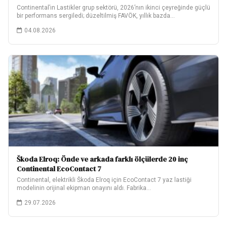
Continental’ın Lastikler grup sektörü, 2026’nın ikinci çeyreğinde güçlü
bir performans sergiledi; düzeltilmiş FAVÖK, yıllık bazda…
04.08.2026
Škoda Elroq: Önde ve arkada farklı ölçülerde 20 inç
Continental EcoContact 7
Continental, elektrikli Škoda Elroq için EcoContact 7 yaz lastiği
modelinin orijinal ekipman onayını aldı. Fabrika…
29.07.2026