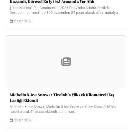
Kazandı, Küresel En İyi %5 Arasında Yer Aldı
{ “translation”: “\n Continental, 2026 EcoVadis Sürdürülebilirlik
Derecelendirmesi’nde 100 üzerinden 84 puan alarak altın madalya…
27.07.2026
Michelin X-Ice Snow+: Tirelab’a Yüksek Kilometreli Kış
Lastiği Eklendi
Michelin X-Ice Snow+, Michelin X-Ice Snow ve X-Ice Snow SUV’nin
halefi olarak Tirelab’a eklendi. Lansman…
25.07.2026