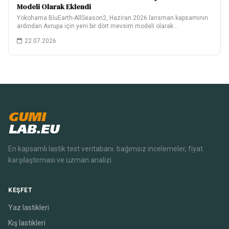
Modeli Olarak Eklendi
Yokohama BluEarth-AllSeason2, Haziran 2026 lansman kapsamının
ardından Avrupa için yeni bir dört mevsim modeli olarak…
22.07.2026
GUMI
LAB.EU
En kapsamlı lastik test veritabanı. bağımsız incelemeler, fiyat
karşılaştırması ve uzman analizi.
KEŞFET
Yaz lastikleri
Kış lastikleri