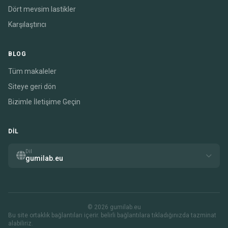
Dört mevsim lastikler
Karşılaştırıcı
BLOG
Tüm makaleler
Siteye geri dön
Bizimle İletişime Geçin
DIL
Dil
gumilab.eu
© 2026 gumilab.eu
Bu site ortaklık bağlantıları içerir. belirli bağlantılara tıkladığınızda tazminat
alabiliriz.