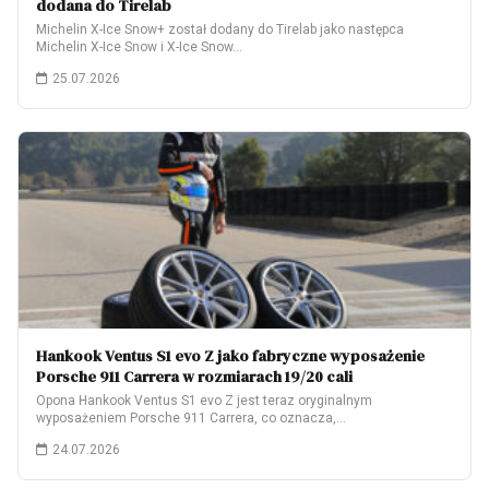
dodana do Tirelab
Michelin X-Ice Snow+ został dodany do Tirelab jako następca
Michelin X-Ice Snow i X-Ice Snow…
25.07.2026
Hankook Ventus S1 evo Z jako fabryczne wyposażenie
Porsche 911 Carrera w rozmiarach 19/20 cali
Opona Hankook Ventus S1 evo Z jest teraz oryginalnym
wyposażeniem Porsche 911 Carrera, co oznacza,…
24.07.2026