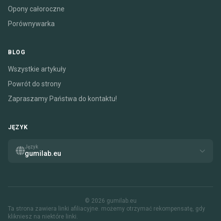
Opony całoroczne
Porównywarka
BLOG
Wszystkie artykuły
Powrót do strony
Zapraszamy Państwa do kontaktu!
JĘZYK
Język
gumilab.eu
© 2026 gumilab.eu
Ta strona zawiera linki afiliacyjne. możemy otrzymać rekompensatę, gdy
klikniesz na niektóre linki.