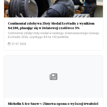
Continental zdobywa Złoty Medal EcoVadis z wynikiem
84/100, plasując się w światowej czołówce 5%
Continental zdobył złoty medal w rankingu zrównoważonego rozwoju
EcoVadis 2026, uzyskując 84 na 100 punktów…
27.07.2026
Michelin X-Ice Snow+: Zimowa opona o wyższej trwałości