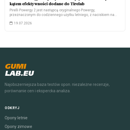
kątem efektywności dodane do Tirelab
Pirelli Powergy 2 jest następcą oryginalnego Powergy,
przeznaczonym do codziennego użytku letniego, z naciskiem na…
19.07.2026
GUMI
LAB.EU
Najobszerniejsza baza testów opon. niezależne recenzje,
porównanie cen i ekspercka analiza.
ODKRYJ
Opony letnie
Opony zimowe