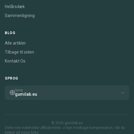
Helårsdæk
Sammenligning
BLOG
Alle artikler
Tilbage til siden
Kontakt Os
SPROG
Sprog
gumilab.eu
© 2026 gumilab.eu
Dette site indeholder affiliate-links. vi kan modtage kompensation, når du
klikker på visse links.