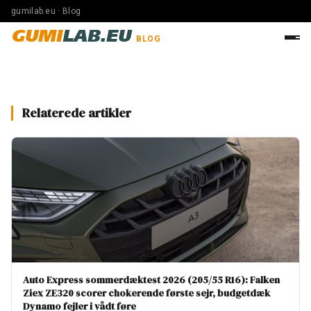
gumilab.eu · Blog
GUMI
LAB.EU
BLOG
Relaterede artikler
Auto Express sommerdæktest 2026 (205/55 R16): Falken
Ziex ZE320 scorer chokerende første sejr, budgetdæk
Dynamo fejler i vådt føre