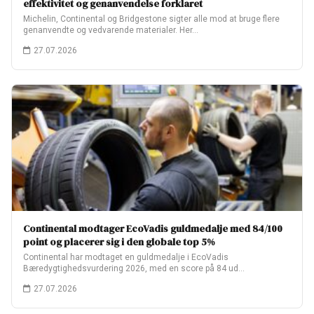
effektivitet og genanvendelse forklaret
Michelin, Continental og Bridgestone sigter alle mod at bruge flere
genanvendte og vedvarende materialer. Her…
27.07.2026
Continental modtager EcoVadis guldmedalje med 84/100
point og placerer sig i den globale top 5%
Continental har modtaget en guldmedalje i EcoVadis
Bæredygtighedsvurdering 2026, med en score på 84 ud…
27.07.2026