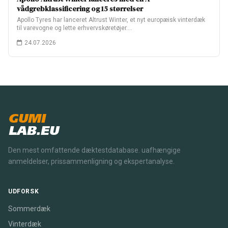
vådgrebklassificering og 15 størrelser
Apollo Tyres har lanceret Altrust Winter, et nyt europæisk vinterdæk
til varevogne og lette erhvervskøretøjer.…
24.07.2026
GUMI
LAB.EU
Den mest omfattende dæktestdatabase. uafhængige
anmeldelser, prissammenligning og ekspertanalyse.
UDFORSK
Sommerdæk
Vinterdæk