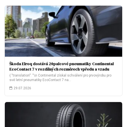
Škoda Elroq dostává 20palcové pneumatiky Continental
EcoContact 7 v rozdílných rozměrech vpředu a vzadu
{ “translation”: “\n Continental získal schválení pro prvovýrobu pro
své letní pneumatiky EcoContact 7 na…
29.07.2026