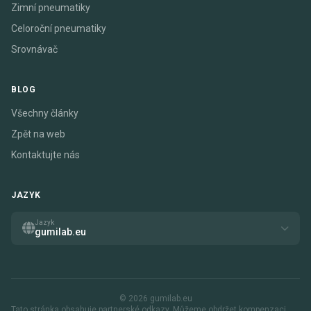
Zimní pneumatiky
Celoroční pneumatiky
Srovnávač
BLOG
Všechny články
Zpět na web
Kontaktujte nás
JAZYK
Jazyk
gumilab.eu
© 2026 gumilab.eu
Tato stránka obsahuje partnerské odkazy. Můžeme obdržet kompenzaci,