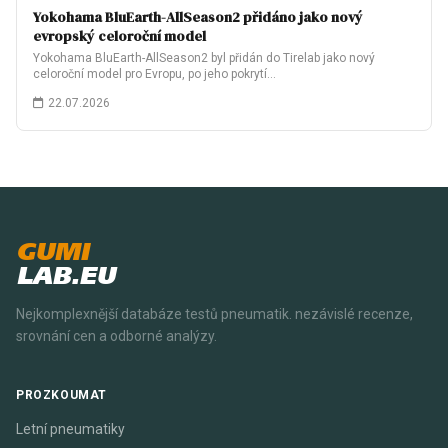
Yokohama BluEarth-AllSeason2 přidáno jako nový
evropský celoroční model
Yokohama BluEarth-AllSeason2 byl přidán do Tirelab jako nový
celoroční model pro Evropu, po jeho pokrytí…
22.07.2026
GUMI
LAB.EU
Nejkomplexnější databáze testů pneumatik. nezávislé recenze,
srovnání cen a odborné analýzy.
PROZKOUMAT
Letní pneumatiky