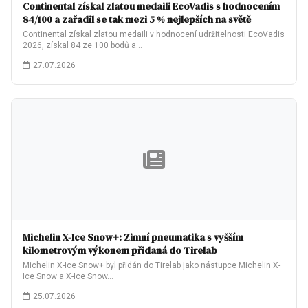
Continental získal zlatou medaili EcoVadis s hodnocením
84/100 a zařadil se tak mezi 5 % nejlepších na světě
Continental získal zlatou medaili v hodnocení udržitelnosti EcoVadis
2026, získal 84 ze 100 bodů a…
27.07.2026
Michelin X-Ice Snow+: Zimní pneumatika s vyšším
kilometrovým výkonem přidaná do Tirelab
Michelin X-Ice Snow+ byl přidán do Tirelab jako nástupce Michelin X-
Ice Snow a X-Ice Snow…
25.07.2026