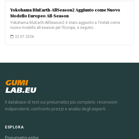
Yokohama BluEarth-AllSeason2 Aggiunto come Nuovo
Modello Europeo All-Season
Yokohama BluEarth-AllSeason2 è stato aggiunto a Tirelab come
nuovo modello all-season per l’Europa, a seguito…
22.07.2026
GUMI
LAB.EU
Il database di test sui pneumatici più completo. recensioni
indipendenti, confronto prezzi e analisi degli esperti.
ESPLORA
Pneumatici estivi