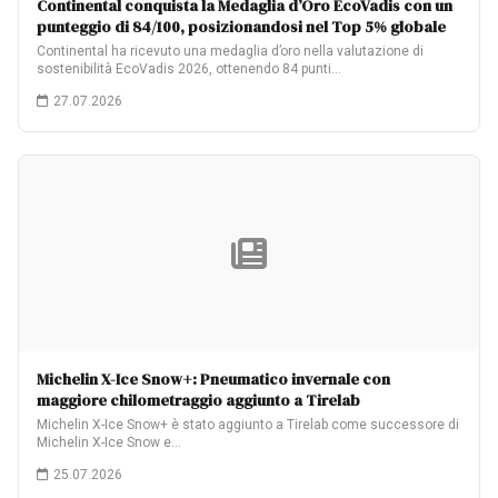
Continental conquista la Medaglia d’Oro EcoVadis con un
punteggio di 84/100, posizionandosi nel Top 5% globale
Continental ha ricevuto una medaglia d’oro nella valutazione di
sostenibilità EcoVadis 2026, ottenendo 84 punti…
27.07.2026
Michelin X-Ice Snow+: Pneumatico invernale con
maggiore chilometraggio aggiunto a Tirelab
Michelin X-Ice Snow+ è stato aggiunto a Tirelab come successore di
Michelin X-Ice Snow e…
25.07.2026