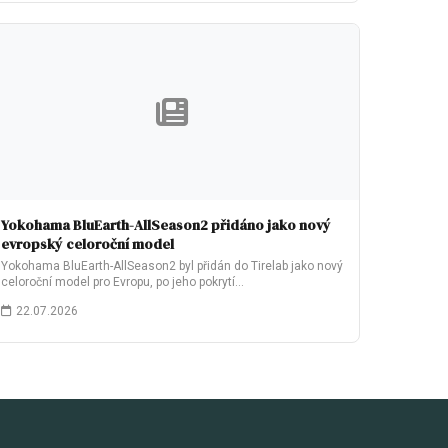
Yokohama BluEarth-AllSeason2 přidáno jako nový
evropský celoroční model
Yokohama BluEarth-AllSeason2 byl přidán do Tirelab jako nový
celoroční model pro Evropu, po jeho pokrytí…
22.07.2026