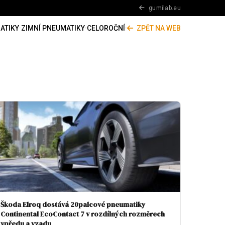
gumilab.eu
ATIKY
·
ZIMNÍ PNEUMATIKY
·
CELOROČNÍ
·
ZPĚT NA WEB
Škoda Elroq dostává 20palcové pneumatiky
Continental EcoContact 7 v rozdílných rozměrech
vpředu a vzadu