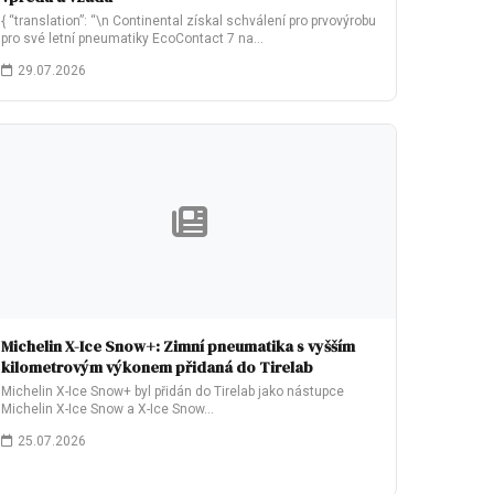
{ “translation”: “\n Continental získal schválení pro prvovýrobu
pro své letní pneumatiky EcoContact 7 na…
29.07.2026
Michelin X-Ice Snow+: Zimní pneumatika s vyšším
kilometrovým výkonem přidaná do Tirelab
Michelin X-Ice Snow+ byl přidán do Tirelab jako nástupce
Michelin X-Ice Snow a X-Ice Snow…
25.07.2026