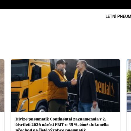
LETNÍ PNEUM
Divize pneumatik Continental zaznamenala v 2.
čtvrtletí 2026 nárůst EBIT o 35 %, čímž dokončila
přechod na čistě výrobce pneumatik.