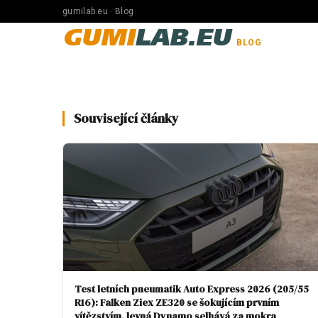
gumilab.eu · Blog
GUMI
LAB.EU
BLOG
Související články
Test letních pneumatik Auto Express 2026 (205/55
R16): Falken Ziex ZE320 se šokujícím prvním
vítězstvím, levná Dynamo selhává za mokra