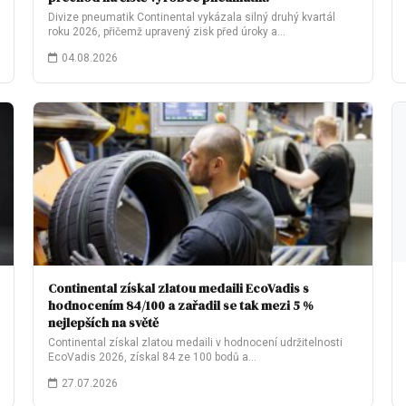
Divize pneumatik Continental vykázala silný druhý kvartál
roku 2026, přičemž upravený zisk před úroky a…
04.08.2026
Continental získal zlatou medaili EcoVadis s
hodnocením 84/100 a zařadil se tak mezi 5 %
nejlepších na světě
Continental získal zlatou medaili v hodnocení udržitelnosti
EcoVadis 2026, získal 84 ze 100 bodů a…
27.07.2026