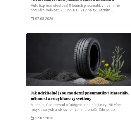
Auto Express otestoval 8 letních pneumatik v nesmírně
populární velikosti 205/55 R16 91V na zkušebním…
07.08.2026
Jak udržitelné jsou moderní pneumatiky? Materiály,
účinnost a recyklace vysvětleny
Michelin, Continental a Bridgestone usilují o využití více
recyklovaných a obnovitelných materiálů. Zde je, co…
27.07.2026