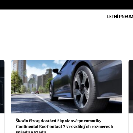
LETNÍ PNEUM
Škoda Elroq dostává 20palcové pneumatiky
Continental EcoContact 7 v rozdílných rozměrech
vpředu a vzadu