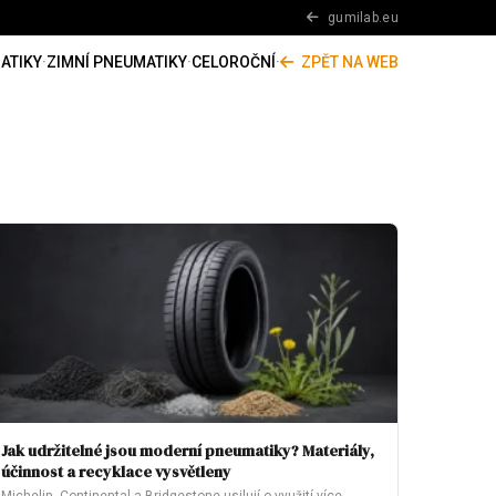
gumilab.eu
ATIKY
·
ZIMNÍ PNEUMATIKY
·
CELOROČNÍ
·
ZPĚT NA WEB
Jak udržitelné jsou moderní pneumatiky? Materiály,
účinnost a recyklace vysvětleny