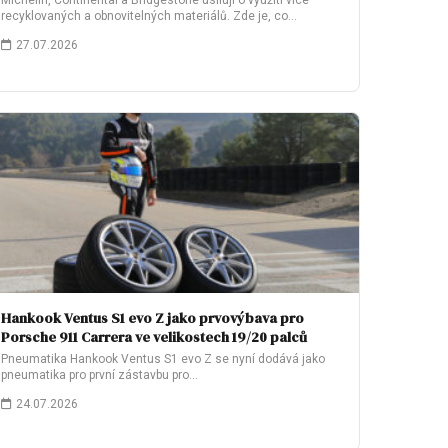
Michelin, Continental a Bridgestone usilují o využití více
recyklovaných a obnovitelných materiálů. Zde je, co…
27.07.2026
Hankook Ventus S1 evo Z jako prvovýbava pro
Porsche 911 Carrera ve velikostech 19/20 palců
Pneumatika Hankook Ventus S1 evo Z se nyní dodává jako
pneumatika pro první zástavbu pro…
24.07.2026