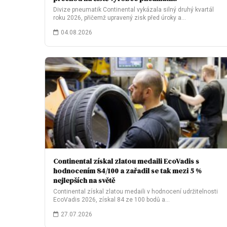
Divize pneumatik Continental vykázala silný druhý kvartál
roku 2026, přičemž upravený zisk před úroky a…
04.08.2026
Continental získal zlatou medaili EcoVadis s
hodnocením 84/100 a zařadil se tak mezi 5 %
nejlepších na světě
Continental získal zlatou medaili v hodnocení udržitelnosti
EcoVadis 2026, získal 84 ze 100 bodů a…
27.07.2026