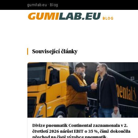
gumilab.eu · Blog
GUMI
LAB.EU
BLOG
Související články
Divize pneumatik Continental zaznamenala v 2.
čtvrtletí 2026 nárůst EBIT o 35 %, čímž dokončila
přechod na čistě výrobce pneumatik.