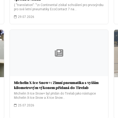
{ “translation”: “\n Continental získal schválení pro prvovýrobu
pro své letní pneumatiky EcoContact 7 na…
29.07.2026
Michelin X-Ice Snow+: Zimní pneumatika s vyšším
kilometrovým výkonem přidaná do Tirelab
Michelin X-Ice Snow+ byl přidán do Tirelab jako nástupce
Michelin X-Ice Snow a X-Ice Snow…
25.07.2026