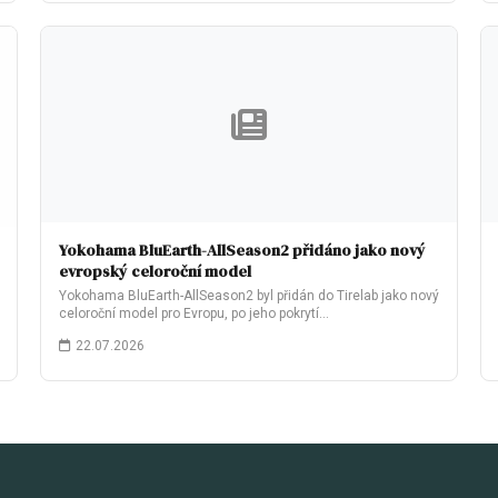
Yokohama BluEarth-AllSeason2 přidáno jako nový
evropský celoroční model
Yokohama BluEarth-AllSeason2 byl přidán do Tirelab jako nový
celoroční model pro Evropu, po jeho pokrytí…
22.07.2026